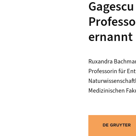
Gagescu 
Professo
ernannt
Ruxandra Bachmann
Professorin für En
Naturwissenschaftl
Medizinischen Faku