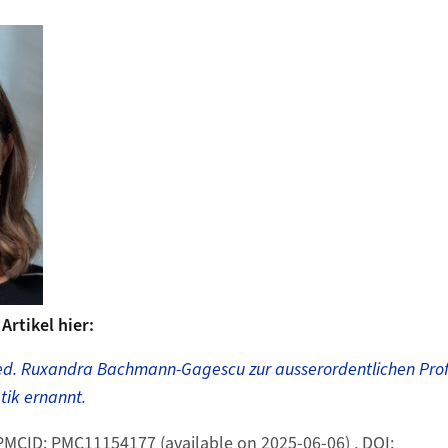
Artikel hier:
 med. Ruxandra Bachmann-Gagescu zur ausserordentlichen Profe
ik ernannt.
 PMCID: PMC11154177 (available on 2025-06-06) , DOI: