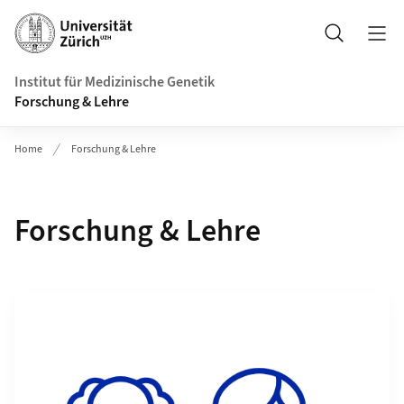
Header
Suche
Institut für Medizinische Genetik
Forschung & Lehre
Home
Forschung & Lehre
Forschung & Lehre
Grid containing content elements
Mehr zu Gruppe Rauch